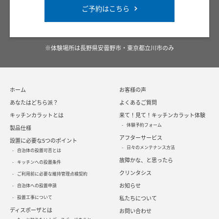
ご予約はこちら
※体験場所は長野県安曇野市・東京都立川市のみ
ホーム
お客様の声
あなたはどちら派？
よくあるご質問
キッチンカラットとは
来て！見て！キッチンカラット体験
体験予約フォーム
製品仕様
アフターサービス
設置に必要な5つのポイント
日々のメンテナンス方法
自治体の設置可否とは
故障かな、と思ったら
キッチンへの設置条件
クリンタシス
ご利用前に必要な維持管理点検契約
お知らせ
自治体への設置申請
設置工事について
私たちについて
ディスポーザとは
お問い合わせ