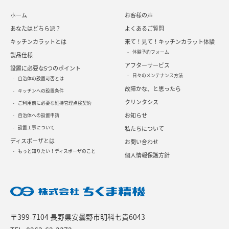
ホーム
お客様の声
あなたはどちら派？
よくあるご質問
キッチンカラットとは
来て！見て！キッチンカラット体験
体験予約フォーム
製品仕様
アフターサービス
設置に必要な5つのポイント
日々のメンテナンス方法
自治体の設置可否とは
故障かな、と思ったら
キッチンへの設置条件
クリンタシス
ご利用前に必要な維持管理点検契約
お知らせ
自治体への設置申請
設置工事について
私たちについて
ディスポーザとは
お問い合わせ
もっと知りたい！ディスポーザのこと
個人情報保護方針
〒399-7104 長野県安曇野市明科七貴6043