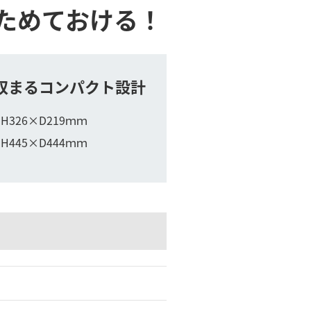
ためておける！
収まるコンパクト設計
H326×D219ｍｍ
H445×D444ｍｍ