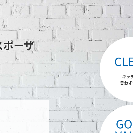
スポーザ
CL
キッ
臭わず
GO