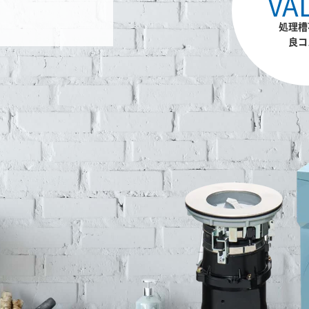
VA
処理槽
良コ