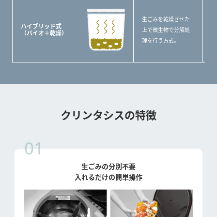
〇
生ごみを乾燥させた
が
ハイブリッド式
上で微生物で分解処
〇
（バイオ＋乾燥）
理を行う方式。
△
き
クリンタシスの特徴
01
生ごみの分別不要
入れるだけの簡単操作