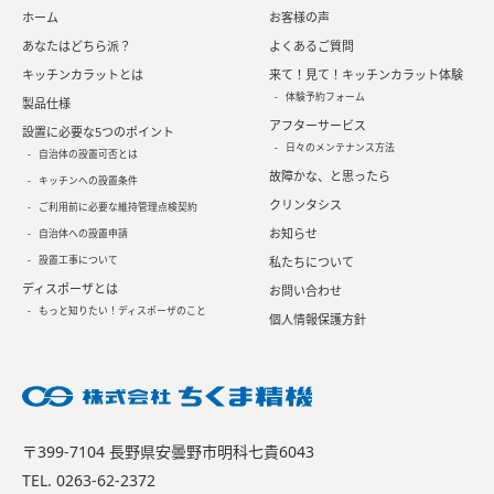
ホーム
お客様の声
あなたはどちら派？
よくあるご質問
キッチンカラットとは
来て！見て！キッチンカラット体験
体験予約フォーム
製品仕様
アフターサービス
設置に必要な5つのポイント
日々のメンテナンス方法
自治体の設置可否とは
故障かな、と思ったら
キッチンへの設置条件
クリンタシス
ご利用前に必要な維持管理点検契約
お知らせ
自治体への設置申請
設置工事について
私たちについて
ディスポーザとは
お問い合わせ
もっと知りたい！ディスポーザのこと
個人情報保護方針
〒399-7104 長野県安曇野市明科七貴6043
TEL.
0263-62-2372