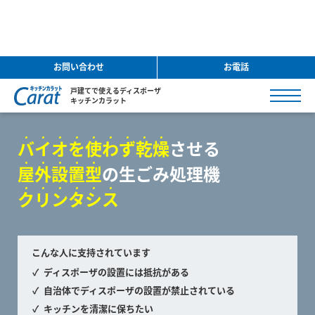
お問い合わせ
お電話
戸建てで使えるディスポーザ
キッチンカラット
バ
イ
オ
を
使
わ
ず
乾
燥
させる
屋
外
設
置
型
の生ごみ処理機
ク
リ
ン
タ
シ
ス
こんな人に支持されています
ディスポーザの設置には抵抗がある
自治体でディスポーザの設置が禁止されている
キッチンを清潔に保ちたい