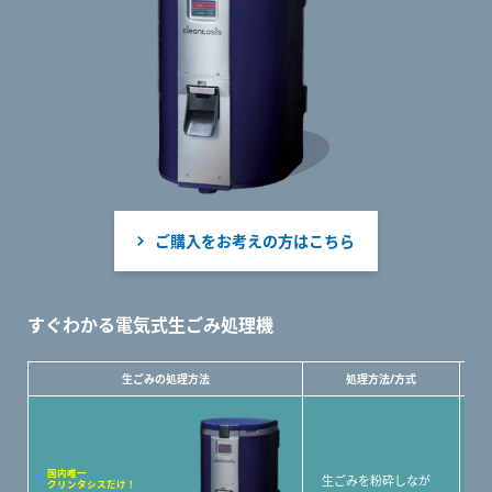
ご購入をお考えの方はこちら
すぐわかる電気式生ごみ処理機
生ごみの処理方法
処理方法/方式
〇
も
〇
国内唯一
生ごみを粉砕しなが
クリンタシスだけ！