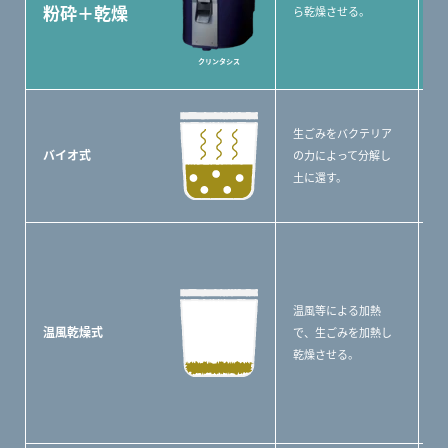
の
粉砕＋乾燥
ら乾燥させる。
る
△
クリンタシス
き
〇
生ごみをバクテリア
〇
バイオ式
の力によって分解し
ら
土に還す。
△
か
〇
商
所
温風等による加熱
〇
温風乾燥式
で、生ごみを加熱し
で
乾燥させる。
る
△
が
る