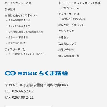
キッチンカラットとは
来て！見て！キッチンカラット体験
体験予約フォーム
製品仕様
アフターサービス
設置に必要な5つのポイント
日々のメンテナンス方法
自治体の設置可否とは
故障かな、と思ったら
キッチンへの設置条件
クリンタシス
ご利用前に必要な維持管理点検契約
お知らせ
自治体への設置申請
設置工事について
私たちについて
ディスポーザとは
お問い合わせ
もっと知りたい！ディスポーザのこと
個人情報保護方針
〒399-7104 長野県安曇野市明科七貴6043
TEL.
0263-62-2372
FAX. 0263-88-2411