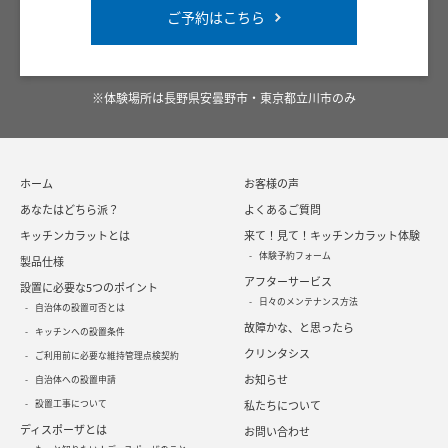
ご予約はこちら
※体験場所は長野県安曇野市・東京都立川市のみ
ホーム
お客様の声
あなたはどちら派？
よくあるご質問
キッチンカラットとは
来て！見て！キッチンカラット体験
体験予約フォーム
製品仕様
アフターサービス
設置に必要な5つのポイント
日々のメンテナンス方法
自治体の設置可否とは
故障かな、と思ったら
キッチンへの設置条件
クリンタシス
ご利用前に必要な維持管理点検契約
お知らせ
自治体への設置申請
設置工事について
私たちについて
ディスポーザとは
お問い合わせ