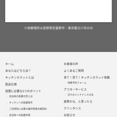
※体験場所は長野県安曇野市・東京都立川市のみ
ホーム
お客様の声
あなたはどちら派？
よくあるご質問
キッチンカラットとは
来て！見て！キッチンカラット体験
体験予約フォーム
製品仕様
アフターサービス
設置に必要な5つのポイント
日々のメンテナンス方法
自治体の設置可否とは
故障かな、と思ったら
キッチンへの設置条件
クリンタシス
ご利用前に必要な維持管理点検契約
お知らせ
自治体への設置申請