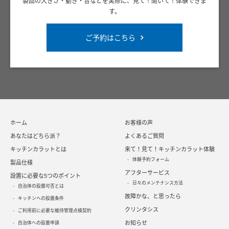
製品の大きさ・動き・音などを実際に、見て！聞いて！体験できま
す。
ご予約はこちら
ホーム
お客様の声
あなたはどちら派？
よくあるご質問
キッチンカラットとは
来て！見て！キッチンカラット体験
体験予約フォーム
製品仕様
アフターサービス
設置に必要な5つのポイント
日々のメンテナンス方法
自治体の設置可否とは
故障かな、と思ったら
キッチンへの設置条件
クリンタシス
ご利用前に必要な維持管理点検契約
お知らせ
自治体への設置申請