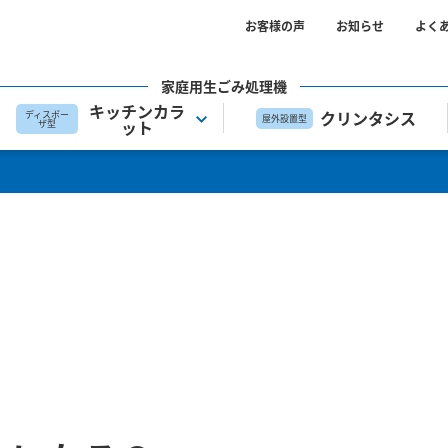
お客様の声
お知らせ
よく
家庭用生ごみ処理機
キッチンカラ
クリンタシス
ディスポー
屋外設置型
ット
ザ型