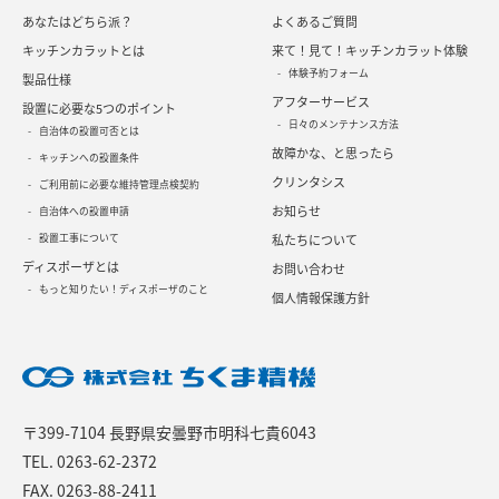
あなたはどちら派？
よくあるご質問
キッチンカラットとは
来て！見て！キッチンカラット体験
体験予約フォーム
製品仕様
アフターサービス
設置に必要な5つのポイント
日々のメンテナンス方法
自治体の設置可否とは
故障かな、と思ったら
キッチンへの設置条件
クリンタシス
ご利用前に必要な維持管理点検契約
お知らせ
自治体への設置申請
設置工事について
私たちについて
ディスポーザとは
お問い合わせ
もっと知りたい！ディスポーザのこと
個人情報保護方針
〒399-7104 長野県安曇野市明科七貴6043
TEL.
0263-62-2372
FAX. 0263-88-2411