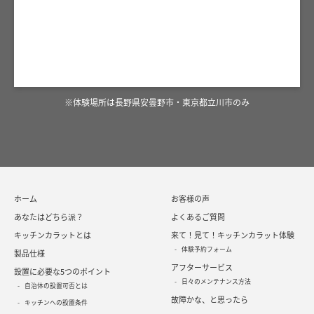
※体験場所は長野県安曇野市・東京都立川市のみ
ホーム
お客様の声
あなたはどちら派？
よくあるご質問
キッチンカラットとは
来て！見て！キッチンカラット体験
体験予約フォーム
製品仕様
アフターサービス
設置に必要な5つのポイント
日々のメンテナンス方法
自治体の設置可否とは
故障かな、と思ったら
キッチンへの設置条件