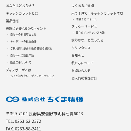
あなたはどちら派？
よくあるご質問
キッチンカラットとは
来て！見て！キッチンカラット体験
体験予約フォーム
製品仕様
アフターサービス
設置に必要な5つのポイント
日々のメンテナンス方法
自治体の設置可否とは
故障かな、と思ったら
キッチンへの設置条件
クリンタシス
ご利用前に必要な維持管理点検契約
お知らせ
自治体への設置申請
設置工事について
私たちについて
ディスポーザとは
お問い合わせ
もっと知りたい！ディスポーザのこと
個人情報保護方針
〒399-7104 長野県安曇野市明科七貴6043
TEL.
0263-62-2372
FAX. 0263-88-2411