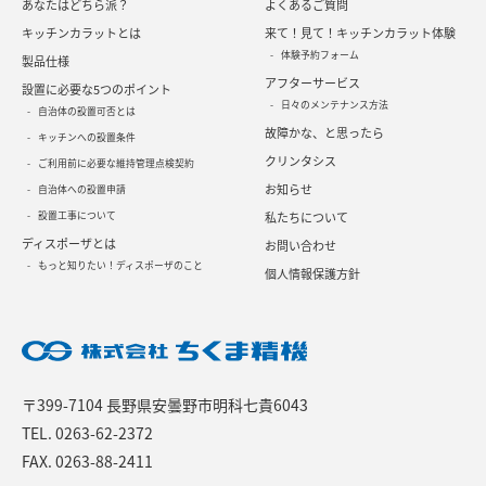
あなたはどちら派？
よくあるご質問
キッチンカラットとは
来て！見て！キッチンカラット体験
体験予約フォーム
製品仕様
アフターサービス
設置に必要な5つのポイント
日々のメンテナンス方法
自治体の設置可否とは
故障かな、と思ったら
キッチンへの設置条件
クリンタシス
ご利用前に必要な維持管理点検契約
お知らせ
自治体への設置申請
設置工事について
私たちについて
ディスポーザとは
お問い合わせ
もっと知りたい！ディスポーザのこと
個人情報保護方針
〒399-7104 長野県安曇野市明科七貴6043
TEL.
0263-62-2372
FAX. 0263-88-2411