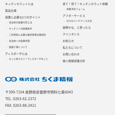
キッチンカラットとは
来て！見て！キッチンカラット体験
体験予約フォーム
製品仕様
アフターサービス
設置に必要な5つのポイント
日々のメンテナンス方法
自治体の設置可否とは
故障かな、と思ったら
キッチンへの設置条件
クリンタシス
ご利用前に必要な維持管理点検契約
お知らせ
自治体への設置申請
設置工事について
私たちについて
ディスポーザとは
お問い合わせ
もっと知りたい！ディスポーザのこと
個人情報保護方針
〒399-7104 長野県安曇野市明科七貴6043
TEL.
0263-62-2372
FAX. 0263-88-2411