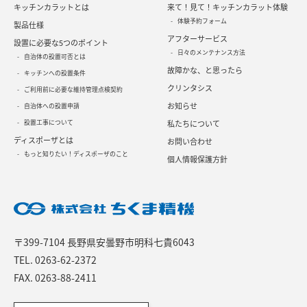
キッチンカラットとは
来て！見て！キッチンカラット体験
体験予約フォーム
製品仕様
アフターサービス
設置に必要な5つのポイント
日々のメンテナンス方法
自治体の設置可否とは
故障かな、と思ったら
キッチンへの設置条件
クリンタシス
ご利用前に必要な維持管理点検契約
お知らせ
自治体への設置申請
設置工事について
私たちについて
ディスポーザとは
お問い合わせ
もっと知りたい！ディスポーザのこと
個人情報保護方針
〒399-7104 長野県安曇野市明科七貴6043
TEL.
0263-62-2372
FAX. 0263-88-2411