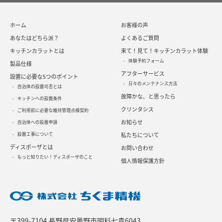
ホーム
お客様の声
あなたはどちら派？
よくあるご質問
キッチンカラットとは
来て！見て！キッチンカラット体験
体験予約フォーム
製品仕様
アフターサービス
設置に必要な5つのポイント
日々のメンテナンス方法
自治体の設置可否とは
故障かな、と思ったら
キッチンへの設置条件
クリンタシス
ご利用前に必要な維持管理点検契約
お知らせ
自治体への設置申請
設置工事について
私たちについて
ディスポーザとは
お問い合わせ
もっと知りたい！ディスポーザのこと
個人情報保護方針
〒399-7104 長野県安曇野市明科七貴6043