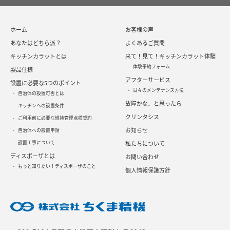
ホーム
お客様の声
あなたはどちら派？
よくあるご質問
キッチンカラットとは
来て！見て！キッチンカラット体験
体験予約フォーム
製品仕様
アフターサービス
設置に必要な5つのポイント
日々のメンテナンス方法
自治体の設置可否とは
故障かな、と思ったら
キッチンへの設置条件
クリンタシス
ご利用前に必要な維持管理点検契約
お知らせ
自治体への設置申請
設置工事について
私たちについて
ディスポーザとは
お問い合わせ
もっと知りたい！ディスポーザのこと
個人情報保護方針