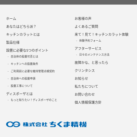
ホーム
お客様の声
あなたはどちら派？
よくあるご質問
キッチンカラットとは
来て！見て！キッチンカラット体験
体験予約フォーム
製品仕様
アフターサービス
設置に必要な5つのポイント
日々のメンテナンス方法
自治体の設置可否とは
故障かな、と思ったら
キッチンへの設置条件
クリンタシス
ご利用前に必要な維持管理点検契約
お知らせ
自治体への設置申請
設置工事について
私たちについて
ディスポーザとは
お問い合わせ
もっと知りたい！ディスポーザのこと
個人情報保護方針