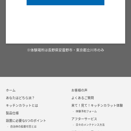
※体験場所は長野県安曇野市・東京都立川市のみ
ホーム
お客様の声
あなたはどちら派？
よくあるご質問
キッチンカラットとは
来て！見て！キッチンカラット体験
体験予約フォーム
製品仕様
アフターサービス
設置に必要な5つのポイント
日々のメンテナンス方法
自治体の設置可否とは