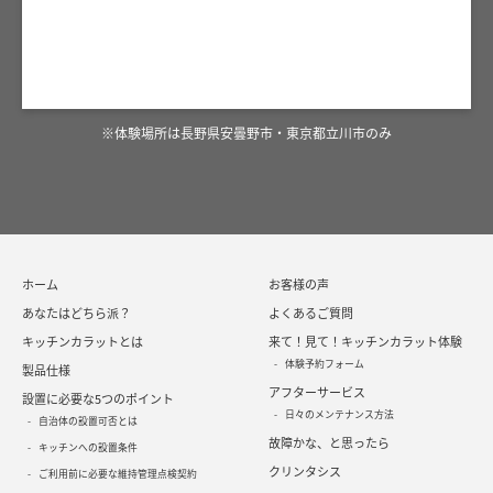
※体験場所は長野県安曇野市・東京都立川市のみ
ホーム
お客様の声
あなたはどちら派？
よくあるご質問
キッチンカラットとは
来て！見て！キッチンカラット体験
体験予約フォーム
製品仕様
アフターサービス
設置に必要な5つのポイント
日々のメンテナンス方法
自治体の設置可否とは
故障かな、と思ったら
キッチンへの設置条件
クリンタシス
ご利用前に必要な維持管理点検契約