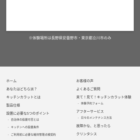
※体験場所は長野県安曇野市・東京都立川市のみ
ホーム
お客様の声
あなたはどちら派？
よくあるご質問
キッチンカラットとは
来て！見て！キッチンカラット体験
体験予約フォーム
製品仕様
アフターサービス
設置に必要な5つのポイント
日々のメンテナンス方法
自治体の設置可否とは
故障かな、と思ったら
キッチンへの設置条件
クリンタシス
ご利用前に必要な維持管理点検契約